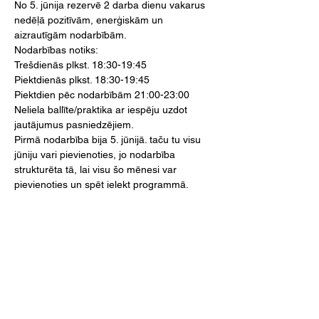
No 5. jūnija rezervē 2 darba dienu vakarus 
nedēļā pozitīvām, enerģiskām un 
aizrautīgām nodarbībām.
Nodarbības notiks:

Trešdienās plkst. 18:30-19:45

Piektdienās plkst. 18:30-19:45

Piektdien pēc nodarbībām 21:00-23:00 
Neliela ballīte/praktika ar iespēju uzdot 
jautājumus pasniedzējiem.
Pirmā nodarbība bija 5. jūnijā. taču tu visu 
jūniju vari pievienoties, jo nodarbība 
strukturēta tā, lai visu šo mēnesi var 
Deju studentu un pasniedzēju komunikācija 
notiek te - 
https://t.me/Elpasoriga
Lasīt vairāk >