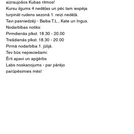
aizraujošos Kubas ritmos!
Kursu ilgums 4 nedēļas un pēc tam iespēja 
turpināt rudens sezonā 1. reizi nedēļā.
Tavi pasniedzēji - Baiba T.L., Kate un Ingus.
Nodarbības notiks:

Pirmdienās plkst. 18.30 - 20.00

Trešdienās plkst. 18.30 - 20.00

Pirmā nodarbība 1. jūlijā.
Tev būs nepieciešami:

Ērti apavi un apģērbs

Labs noskaņojums - par pārējo 
parūpēsimies mēs! 

Partneris/-e NAV nepieciešams, taču, ja Tev 
tāds ir, ņem līdzi.
Lasīt vairāk >