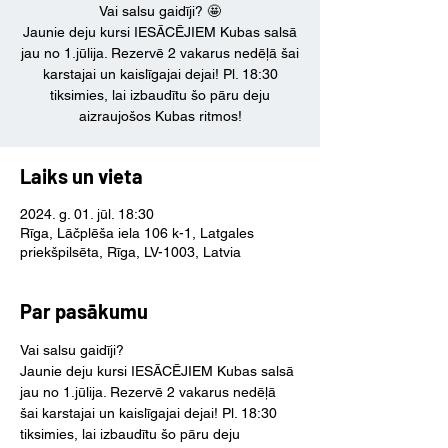
Vai salsu gaidīji? 🤩
Jaunie deju kursi IESĀCĒJIEM Kubas salsā
jau no 1.jūlija. Rezervē 2 vakarus nedēļā šai
karstajai un kaislīgajai dejai! Pl. 18:30
tiksimies, lai izbaudītu šo pāru deju
aizraujošos Kubas ritmos!
Laiks un vieta
2024. g. 01. jūl. 18:30
Rīga, Lāčplēša iela 106 k-1, Latgales
priekšpilsēta, Rīga, LV-1003, Latvia
Par pasākumu
Vai salsu gaidīji?
Jaunie deju kursi IESĀCĒJIEM Kubas salsā 
jau no 1.jūlija. Rezervē 2 vakarus nedēļā 
šai karstajai un kaislīgajai dejai! Pl. 18:30 
tiksimies, lai izbaudītu šo pāru deju 