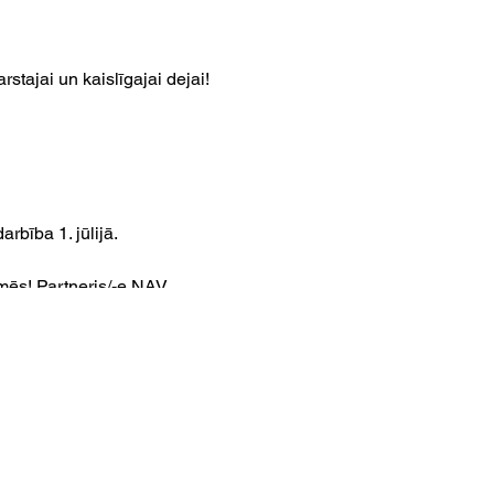
tajai un kaislīgajai dejai!
rbība 1. jūlijā.
mēs! Partneris/-e NAV
m (1 mēnesis): 60 EUR
et par pārējiem jautājumiem