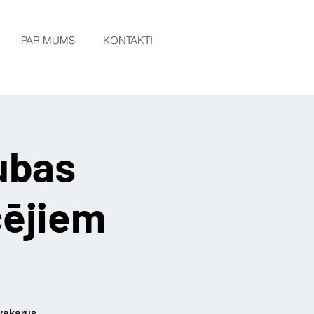
PAR MUMS
KONTAKTI
ubas
cējiem
 vakarus