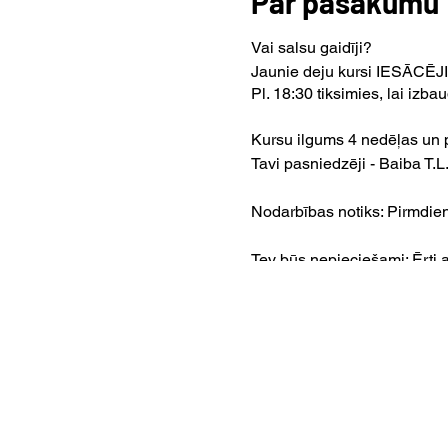
Par pasākumu
Vai salsu gaidīji?
Jaunie deju kursi IESĀCĒJIE
Pl. 18:30 tiksimies, lai izb
Kursu ilgums 4 nedēļas un p
Tavi pasniedzēji - Baiba T.L
Nodarbības notiks: Pirmdienā
Tev būs nepieciešami: Ērti
nepieciešams, taču, ja Tev tā
Abonementa maksa: Maksa p
Maksa par 1 nodarbību: 12
Iespējams maksāt uz vietas 
Nodarbības norisinās Rīgā, 
Atbildes uz biežāk uzdotaj