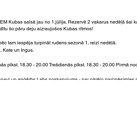
M Kubas salsā jau no 1.jūlija. Rezervē 2 vakarus nedēļā šai kars
audītu šo pāru deju aizraujošos Kubas ritmos!
ēc tam iespēja turpināt rudens sezonā 1. reizi nedēļā.
., Kate un Ingus.
s plkst. 18.30 - 20.00 Trešdienās plkst. 18.30 - 20.00 Pirmā noda
 apavi un apģērbs Labs noskaņojums - par pārējo parūpēsimies 
ds ir, ņem līdzi.
ar 4 nodarbībām (2 nedēļas): 35 EUR Maksa par 8 nodarbībā
 EUR
ar skaidru naudu vai norēķinu karti.
Lāčplēša ielā 106/108. 2. stāvā
iem jautājumiem būs atrodamas šī pasākuma diskusiju sadaļā, b