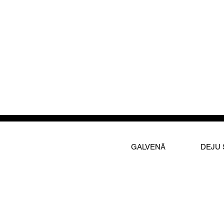
raksti mums Facebook vai i
Tiekamies jau pavisam drīz
GALVENĀ
DEJU 