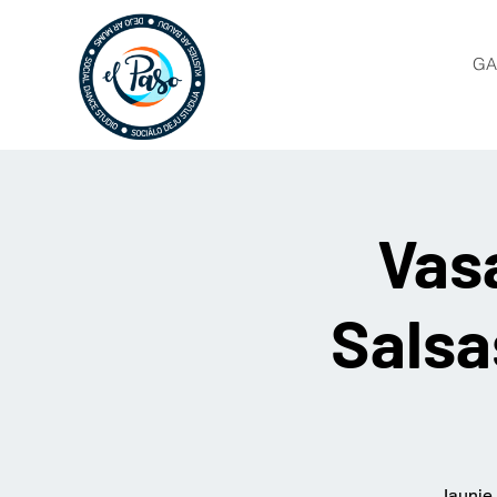
GA
Vas
Salsa
Jaunie 