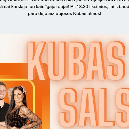
ā šai karstajai un kaislīgajai dejai! Pl. 18:30 tiksimies, lai izbaud
pāru deju aizraujošos Kubas ritmos!