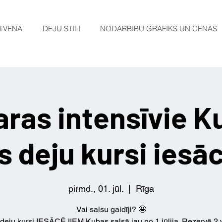
LVENĀ
DEJU STILI
NODARBĪBU GRAFIKS UN CENAS
aras intensīvie K
s deju kursi iesā
pirmd., 01. jūl.
  |  
Rīga
Vai salsu gaidīji? 🤩
deju kursi IESĀCĒJIEM Kubas salsā jau no 1.jūlija. Rezervē 2