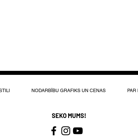
nfo@elpaso.lv.
!
STILI
NODARBĪBU GRAFIKS UN CENAS
PAR
SEKO MUMS!