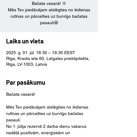
Bačata vasarā! 🌞
Mēs Tev piedāvājam atslēgties no ikdienas
rutīnas un pārcelties uz burvīgo bačatas
pasauli🤩
Laiks un vieta
2025. g. 01. jūl. 18:30 – 19:30 EEST
Rīga, Krasta iela 60, Latgales priekšpilsēta,
Rīga, LV-1003, Latvia
Par pasākumu
Bačata vasarā!
Mēs Tev piedāvājam atslēgties no ikdienas 
rutīnas un pārcelties uz burvīgo bačatas 
pasauli.
No 1. jūlija rezervē 2 darba dienu vakarus 
nedēļā pozitīvām, enerģiskām un 