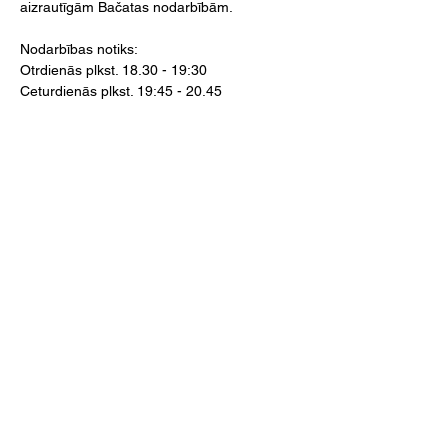
aizrautīgām Bačatas nodarbībām.
Nodarbības notiks:
Otrdienās plkst. 18.30 - 19:30
Ceturdienās plkst. 19:45 - 20.45
Lasīt vairāk >
SEKO MUMS!
FAQ