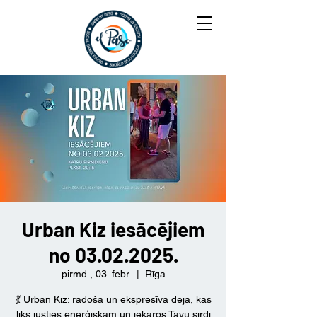
Urban Kiz iesācējiem
no 03.02.2025.
pirmd., 03. febr.
  |  
Rīga
💃 Urban Kiz: radoša un ekspresīva deja, kas
liks justies enerģiskam un iekaros Tavu sirdi