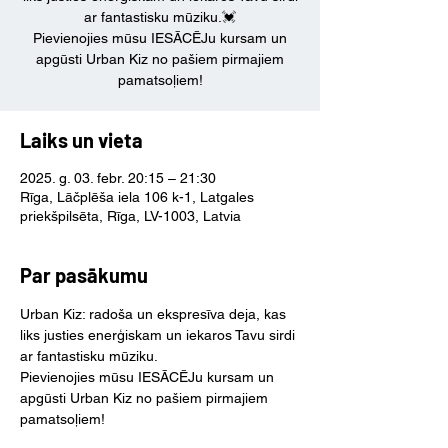
ar fantastisku mūziku.💓
Pievienojies mūsu IESĀCĒJu kursam un
apgūsti Urban Kiz no pašiem pirmajiem
pamatsoļiem!
Laiks un vieta
2025. g. 03. febr. 20:15 – 21:30
Rīga, Lāčplēša iela 106 k-1, Latgales
priekšpilsēta, Rīga, LV-1003, Latvia
Par pasākumu
Urban Kiz: radoša un ekspresīva deja, kas 
liks justies enerģiskam un iekaros Tavu sirdi 
ar fantastisku mūziku.
Pievienojies mūsu IESĀCĒJu kursam un 
apgūsti Urban Kiz no pašiem pirmajiem 
pamatsoļiem! 