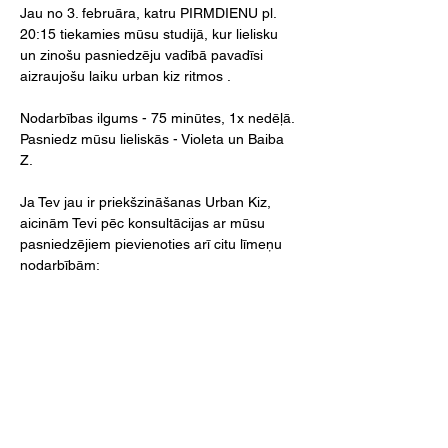
Jau no 3. februāra, katru PIRMDIENU pl. 
20:15 tiekamies mūsu studijā, kur lielisku 
un zinošu pasniedzēju vadībā pavadīsi 
aizraujošu laiku urban kiz ritmos .
Nodarbības ilgums - 75 minūtes, 1x nedēļā.
Pasniedz mūsu lieliskās - Violeta un Baiba 
Z.
Ja Tev jau ir priekšzināšanas Urban Kiz, 
aicinām Tevi pēc konsultācijas ar mūsu 
pasniedzējiem pievienoties arī citu līmeņu 
nodarbībām:
- Pirmdienās pl. 18:45 (improvers ar Violetu 
un Aleksandru)
Lasīt vairāk >