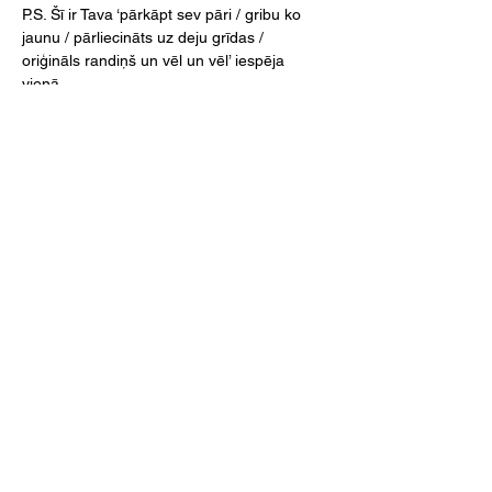
P.S. Šī ir Tava ‘pārkāpt sev pāri / gribu ko 
jaunu / pārliecināts uz deju grīdas / 
oriģināls randiņš un vēl un vēl’ iespēja 
vienā.
SEKO MUMS!
FAQ
© 2025 by ELPASO!