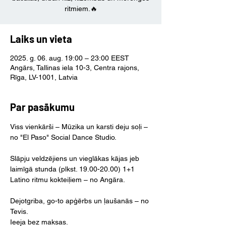
ritmiem.🔥
Laiks un vieta
2025. g. 06. aug. 19:00 – 23:00 EEST
Angārs, Tallinas iela 10-3, Centra rajons,
Rīga, LV-1001, Latvia
Par pasākumu
Viss vienkārši – Mūzika un karsti deju soļi – 
no "El Paso" Social Dance Studio.
Slāpju veldzējiens un vieglākas kājas jeb 
laimīgā stunda (plkst. 19.00-20.00) 1+1 
Latino ritmu kokteiļiem – no Angāra.
Dejotgriba, go-to apģērbs un ļaušanās – no 
Tevis.
Ieeja bez maksas.