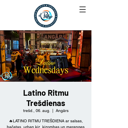
Latino Ritmu
Trešdienas
trešd., 06. aug.
  |  
Angārs
🔥LATINO RITMU TREŠDIENA ar salsas,
bačatas, urban kiz, kizombas un merenges