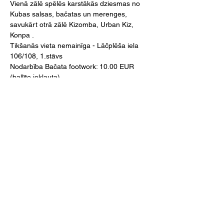
Vienā zālē spēlēs karstākās dziesmas no 
Kubas salsas, bačatas un merenges, 
savukārt otrā zālē Kizomba, Urban Kiz, 
Konpa .
Tikšanās vieta nemainīga - Lāčplēša iela 
106/108, 1.stāvs
Nodarbība Bačata footwork: 10.00 EUR 
(ballīte iekļauta) 
Lasīt vairāk >
SEKO MUMS!