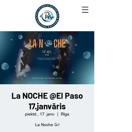
La NOCHE @El Paso
17.janvāris
piektd., 17. janv.
  |  
Rīga
La Noche 🥳!