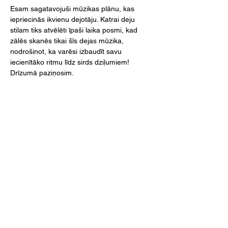
Esam sagatavojuši mūzikas plānu, kas 
iepriecinās ikvienu dejotāju. Katrai deju 
stilam tiks atvēlēti īpaši laika posmi, kad 
zālēs skanēs tikai šīs dejas mūzika, 
nodrošinot, ka varēsi izbaudīt savu 
iecienītāko ritmu līdz sirds dziļumiem! 
Drīzumā paziņosim.
Lasīt vairāk >
SEKO MUMS!