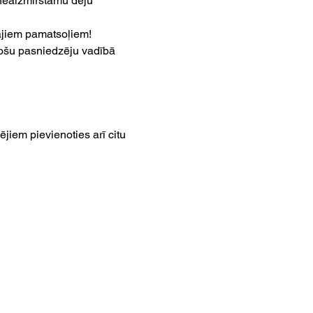
neaizmirstamu deju 
jiem pamatsoļiem!
nošu pasniedzēju vadībā 
iem pievienoties arī citu 