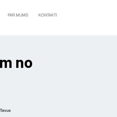
PAR MUMS
KONTAKTI
em no
 Tavus