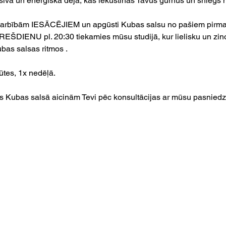
sīva un enerģiska deja, kas iekustinās Tavus gurnus un sniegs 
darbībām IESĀCĒJIEM un apgūsti Kubas salsu no pašiem pirma
REŠDIENU pl. 20:30 tiekamies mūsu studijā, kur lielisku un zi
bas salsas ritmos .
tes, 1x nedēļā.
as Kubas salsā aicinām Tevi pēc konsultācijas ar mūsu pasniedzēj