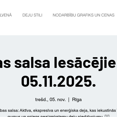
LVENĀ
DEJU STILI
NODARBĪBU GRAFIKS UN CENAS
s salsa Iesācēji
05.11.2025.
trešd., 05. nov.
  |  
Rīga
bas salsa: Aktīva, ekspresīva un enerģiska deja, kas iekustinās
gurnus un sniegs neaizmirstamu deju piedzīvojumu. ❤️‍🔥