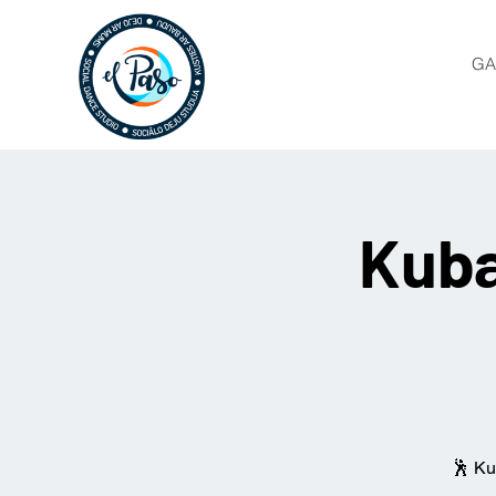
GA
Kuba
🕺 Ku