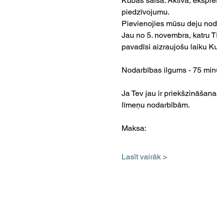
Kubas salsa: Aktīva, ekspre
piedzīvojumu.
Pievienojies mūsu deju no
Jau no 5. novembra, katru T
pavadīsi aizraujošu laiku Ku
Nodarbības ilgums - 75 minū
Ja Tev jau ir priekšzināšan
līmeņu nodarbībām.
Maksa:
Lasīt vairāk >