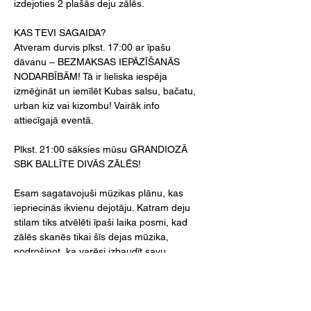
izdejoties 2 plašās deju zālēs.
KAS TEVI SAGAIDA?
Atveram durvis plkst. 17:00 ar īpašu 
dāvanu – BEZMAKSAS IEPĀZĪŠANĀS 
NODARBĪBĀM! Tā ir lieliska iespēja 
izmēģināt un iemīlēt Kubas salsu, bačatu, 
urban kiz vai kizombu! Vairāk info 
attiecīgajā eventā.
Plkst. 21:00 sāksies mūsu GRANDIOZĀ 
SBK BALLĪTE DIVĀS ZĀLĒS!
Esam sagatavojuši mūzikas plānu, kas 
iepriecinās ikvienu dejotāju. Katram deju 
stilam tiks atvēlēti īpaši laika posmi, kad 
zālēs skanēs tikai šīs dejas mūzika, 
nodrošinot, ka varēsi izbaudīt savu 
iecienītāko ritmu līdz sirds dziļumiem! 
(Precīzu laika plānu publicēsim drīzumā!)