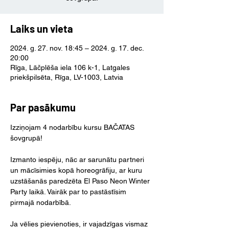
Laiks un vieta
2024. g. 27. nov. 18:45 – 2024. g. 17. dec.
20:00
Rīga, Lāčplēša iela 106 k-1, Latgales
priekšpilsēta, Rīga, LV-1003, Latvia
Par pasākumu
Izziņojam 4 nodarbību kursu BAČATAS 
šovgrupā!
Izmanto iespēju, nāc ar sarunātu partneri 
un mācīsimies kopā horeogrāfiju, ar kuru 
uzstāšanās paredzēta El Paso Neon Winter 
Party laikā. Vairāk par to pastāstīsim 
pirmajā nodarbībā.
Ja vēlies pievienoties, ir vajadzīgas vismaz 