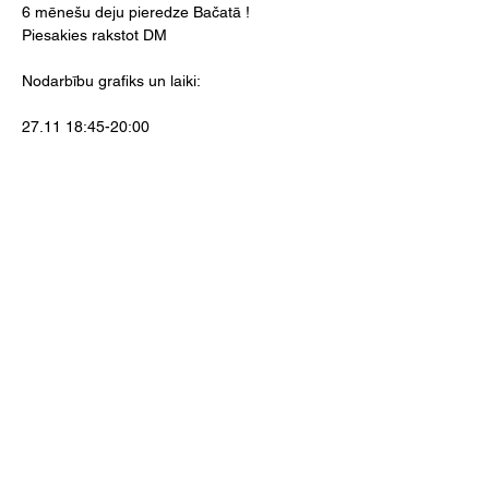
6 mēnešu deju pieredze Bačatā !
Piesakies rakstot DM
Nodarbību grafiks un laiki:
27.11 18:45-20:00
Lasīt vairāk >
SEKO MUMS!
FAQ