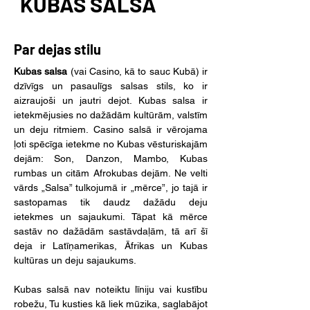
KUBAS SALSA
Par dejas stilu
Kubas salsa
 (vai Casino, kā to sauc Kubā) ir 
dzīvīgs un pasaulīgs salsas stils, ko ir 
aizraujoši un jautri dejot. Kubas salsa ir 
ietekmējusies no dažādām kultūrām, valstīm 
un deju ritmiem. Casino salsā ir vērojama 
ļoti spēcīga ietekme no Kubas vēsturiskajām 
dejām: Son, Danzon, Mambo, Kubas 
rumbas un citām Afrokubas dejām. Ne velti 
vārds „Salsa” tulkojumā ir „mērce”, jo tajā ir 
sastopamas tik daudz dažādu deju 
ietekmes un sajaukumi. Tāpat kā mērce 
sastāv no dažādām sastāvdaļām, tā arī šī 
deja ir Latīņamerikas, Āfrikas un Kubas 
kultūras un deju sajaukums.
Kubas salsā nav noteiktu līniju vai kustību 
robežu, Tu kusties kā liek mūzika, saglabājot 