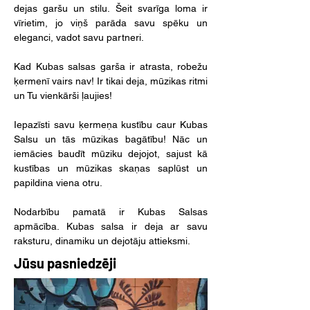
dejas garšu un stilu. Šeit svarīga loma ir 
vīrietim, jo viņš parāda savu spēku un 
eleganci, vadot savu partneri.
Kad Kubas salsas garša ir atrasta, robežu 
ķermenī vairs nav! Ir tikai deja, mūzikas ritmi 
un Tu vienkārši ļaujies!
Iepazīsti savu ķermeņa kustību caur Kubas 
Salsu un tās mūzikas bagātību! Nāc un 
iemācies baudīt mūziku dejojot, sajust kā 
kustības un mūzikas skaņas saplūst un 
papildina viena otru.
Nodarbību pamatā ir Kubas Salsas 
apmācība. Kubas salsa ir deja ar savu 
raksturu, dinamiku un dejotāju attieksmi.
Jūsu pasniedzēji